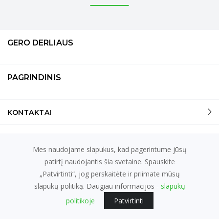
GERO DERLIAUS
PAGRINDINIS
KONTAKTAI
el. parduotuvių nuoma
fronto.lt
Mes naudojame slapukus, kad pagerintume jūsų
patirtį naudojantis šia svetaine. Spauskite
© 2026
"GERO DERLIAUS"
„Patvirtinti“, jog perskaitėte ir priimate mūsų
slapukų politiką. Daugiau informacijos -
slapukų
politikoje
Patvirtinti