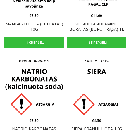
€
3.90
€
11.60
MANGANO EDTA (CHELATAS)
MONOETANOLAMINO
10G
BORATAS (BORO TRĄŠA) 1L
Į KREPŠELĮ
Į KREPŠELĮ
€
3.90
€
4.50
NATRIO KARBONATAS
SIERA GRANULIUOTA 1KG