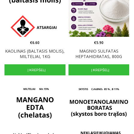
€
6.60
€
5.90
KAOLINAS (BALTASIS MOLIS),
MAGNIO SULFATAS
MILTELIAI, 1KG
HEPTAHIDRATAS, 800G
Į KREPŠELĮ
Į KREPŠELĮ