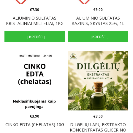
€
7.30
€
9.00
ALIUMINIO SULFATAS
ALIUMINIO SULFATAS
KRISTALINIAI MILTELIAI, 1KG
BAZINIS, SKYSTAS 25%, 1L
Į KREPŠELĮ
Į KREPŠELĮ
€
3.90
€
3.50
CINKO EDTA (CHELATAS) 10G
DILGĖLIŲ LAPŲ EKSTRAKTO
KONCENTRATAS GLICERINO